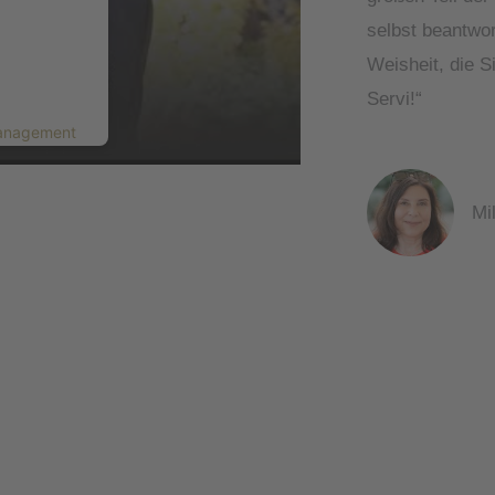
selbst beantwor
Weisheit, die S
Servi!“
Management
Mi