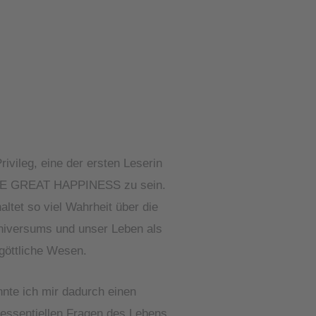
rivileg, eine der ersten Leserin
HE GREAT HAPPINESS zu sein.
ltet so viel Wahrheit über die
iversums und unser Leben als
öttliche Wesen.
nnte ich mir dadurch einen
 essentiellen Fragen des Lebens