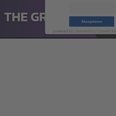
Mehr Informationen
Akzeptieren
powered by
Usercentrics Consent 
Platform
&
eRecht24