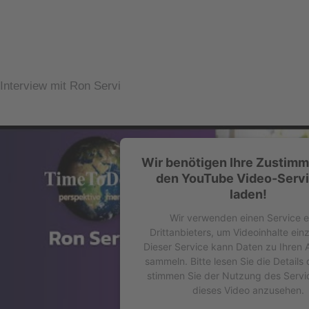
Interview mit Ron Servi
Wir benötigen Ihre Zustim
den YouTube Video-Servi
laden!
Wir verwenden einen Service e
Drittanbieters, um Videoinhalte ein
Dieser Service kann Daten zu Ihren A
sammeln. Bitte lesen Sie die Details
stimmen Sie der Nutzung des Servi
dieses Video anzusehen.