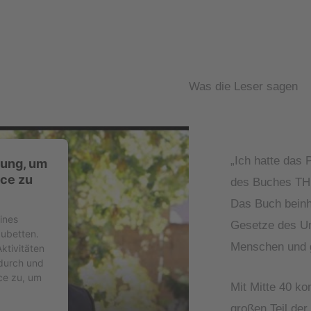
Was die Leser sagen
„Ich hatte das P
mung, um
ce zu
des Buches T
Das Buch beinha
ines
Gesetze des Un
zubetten.
Menschen und g
ktivitäten
 durch und
ce zu, um
Mit Mitte 40 ko
großen Teil der